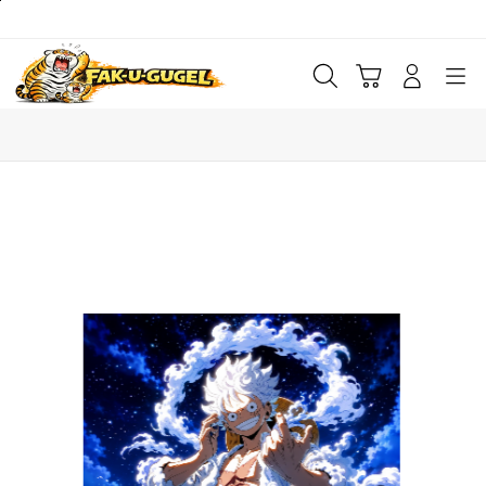
Skip
to
content
Cari
Troli
Login
Navigation
Buka Info Lebih Lanjut