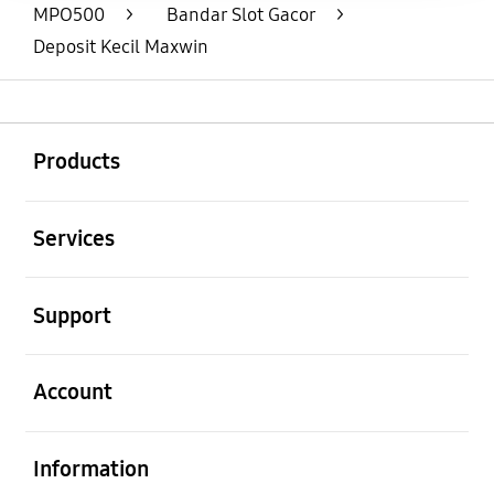
MPO500
>
Bandar Slot Gacor
>
Deposit Kecil Maxwin
Buka
Footer Navigation
Products
Buka
Services
Buka
Support
Buka
Account
Buka
Information