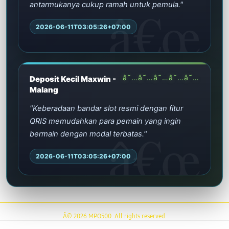
antarmukanya cukup ramah untuk pemula."
2026-06-11T03:05:26+07:00
â˜…â˜…â˜…â˜…â˜…
Deposit Kecil Maxwin -
Malang
"Keberadaan bandar slot resmi dengan fitur
QRIS memudahkan para pemain yang ingin
bermain dengan modal terbatas."
2026-06-11T03:05:26+07:00
Â© 2026 MPO500. All rights reserved.