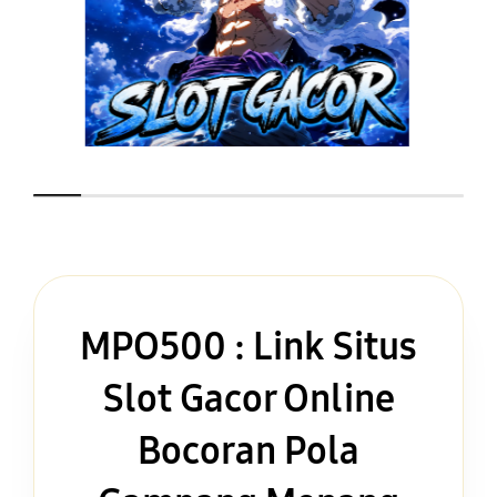
MPO500 : Link Situs
Slot Gacor Online
Bocoran Pola