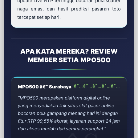
update Live RTP tertinggi, bocoran pola scatter
naga emas, dan hasil prediksi pasaran toto
tercepat setiap hari.
APA KATA MEREKA? REVIEW
MEMBER SETIA MPO500
â˜…â˜…â˜…â˜…â˜…
MPO500 â€“ Surabaya
"MPO500 merupakan platform digital online
yang menyediakan link situs slot gacor online
bocoran pola gampang menang hari ini dengan
fitur RTP 99,55% akurat, layanan support 24 jam
dan akses mudah dari semua perangkat."