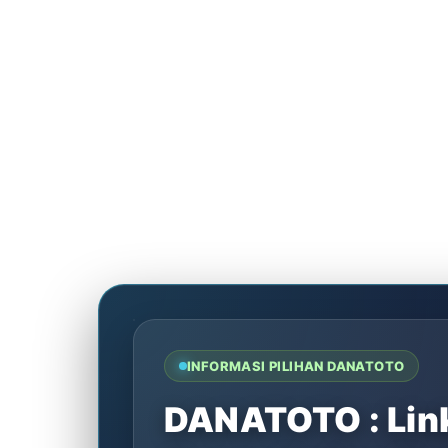
Layer Popup Close
INFORMASI PILIHAN DANATOTO
DANATOTO : Link