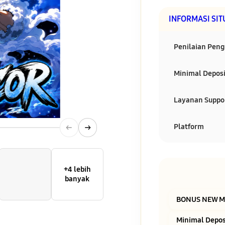
INFORMASI SIT
Penilaian Pen
Minimal Deposi
Layanan Suppo
Sebelumnya
Berikutnya
Platform
+4 lebih
banyak
BONUS NEW M
Minimal Depos