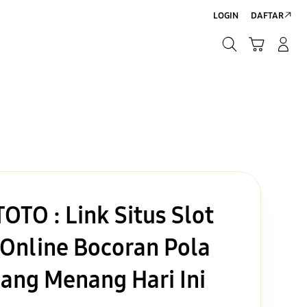
LOGIN
DAFTAR
Cari
Troli
Login/Sign-Up
Cari
TO : Link Situs Slot
 Online Bocoran Pola
ng Menang Hari Ini