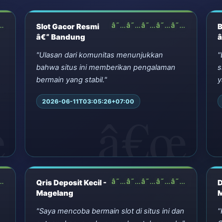
…
â˜…â˜…â˜…â˜…â˜…
Slot Gacor Resmi
B
â€“ Bandung
â
"Ulasan dari komunitas menunjukkan
"
bahwa situs ini memberikan pengalaman
s
bermain yang stabil."
y
2026-06-11T03:05:26+07:00
…
â˜…â˜…â˜…â˜…â˜…
Qris Deposit Kecil -
D
Magelang
M
"Saya mencoba bermain slot di situs ini dan
"