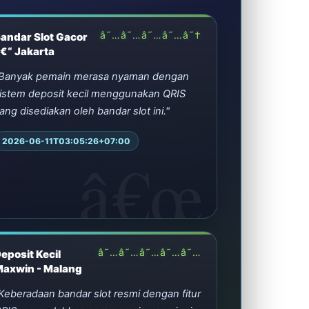
â˜…â˜…â˜…â˜…â˜†
andar Slot Gacor
€“ Jakarta
Banyak pemain merasa nyaman dengan
istem deposit kecil menggunakan QRIS
ang disediakan oleh bandar slot ini."
2026-06-11T03:05:26+07:00
â˜…â˜…â˜…â˜…â˜…
eposit Kecil
axwin - Malang
Keberadaan bandar slot resmi dengan fitur