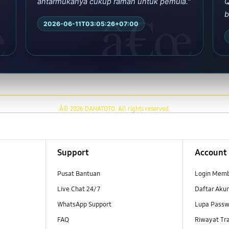
antarmukanya cukup ramah untuk pemula."
Q
b
2026-06-11T03:05:26+07:00
Â© 2026 DANATOTO. All rights reserved.
Support
Account
Pusat Bantuan
Login Mem
Live Chat 24/7
Daftar Aku
WhatsApp Support
Lupa Passw
FAQ
Riwayat Tr