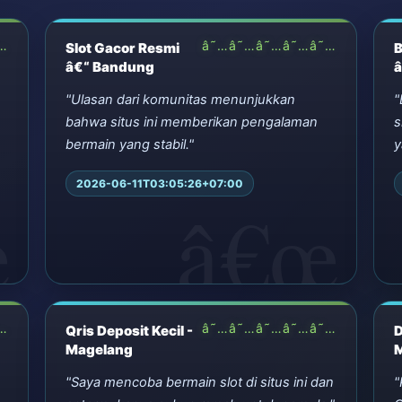
…
â˜…â˜…â˜…â˜…â˜…
Slot Gacor Resmi
B
â€“ Bandung
â
"Ulasan dari komunitas menunjukkan
"
bahwa situs ini memberikan pengalaman
s
bermain yang stabil."
y
2026-06-11T03:05:26+07:00
…
â˜…â˜…â˜…â˜…â˜…
Qris Deposit Kecil -
D
Magelang
M
"Saya mencoba bermain slot di situs ini dan
"