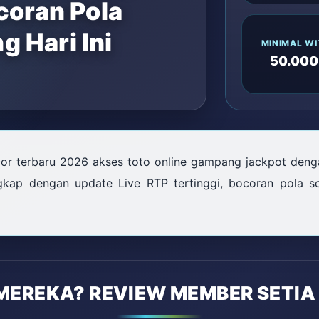
coran Pola
 Hari Ini
MINIMAL W
50.000
acor terbaru 2026 akses toto online gampang jackpot denga
gkap dengan update Live RTP tertinggi, bocoran pola sc
MEREKA? REVIEW MEMBER SETI