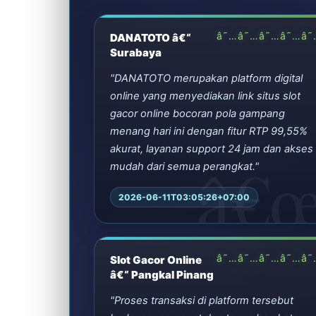
â˜…â˜…â˜…â˜…â˜
DANATOTO â€“
Surabaya
"DANATOTO merupakan platform digital
online yang menyediakan link situs slot
gacor online bocoran pola gampang
menang hari ini dengan fitur RTP 99,55%
akurat, layanan support 24 jam dan akses
mudah dari semua perangkat."
2026-06-11T03:05:26+07:00
â˜…â˜…â˜…â˜…â˜
Slot Gacor Online
â€“ Pangkal Pinang
"Proses transaksi di platform tersebut