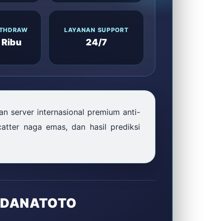
ITHDRAW
LAYANAN SUPPORT
 Ribu
24/7
n server internasional premium anti-
atter naga emas, dan hasil prediksi
A DANATOTO