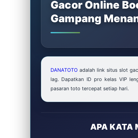
Gacor Online Bo
Gampang Menang
DANATOTO
adalah link situs slot g
lag. Dapatkan ID pro kelas VIP len
pasaran toto tercepat setiap hari.
APA KATA 