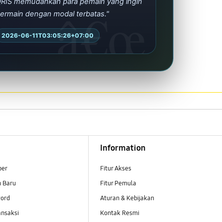
RIS memudahkan para pemain yang ingin
ermain dengan modal terbatas."
2026-06-11T03:05:26+07:00
Information
ber
Fitur Akses
n Baru
Fitur Pemula
ord
Aturan & Kebijakan
ansaksi
Kontak Resmi