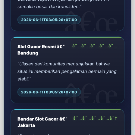
semakin besar dan konsisten."
2026-06-11T03:05:26+07:00
â˜…â˜…â˜…â˜…â˜…
Slot Gacor Resmi â€“
Bandung
"Ulasan dari komunitas menunjukkan bahwa
situs ini memberikan pengalaman bermain yang
stabil."
2026-06-11T03:05:26+07:00
â˜…â˜…â˜…â˜…â˜†
Bandar Slot Gacor â€“
Jakarta