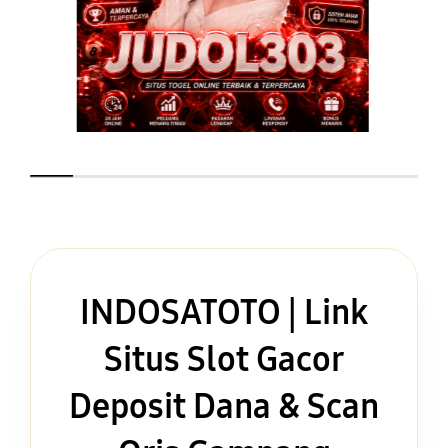
INDOSATOTO | Link
Situs Slot Gacor
Deposit Dana & Scan