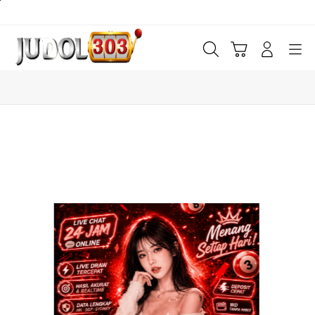
Skip
to
content
Cari
Troli
Login
Navigation
Buka Info Lebih Lanjut