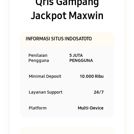
Qris Gampang
Jackpot Maxwin
INFORMASI SITUS INDOSATOTO
Penilaian
5 JUTA
Pengguna
PENGGUNA
Minimal Deposit
10.000 Ribu
Layanan Support
24/7
Platform
Multi-Device