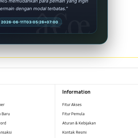
RIS memudahkan para pemain yang ingin
ermain dengan modal terbatas."
2026-06-11T03:05:26+07:00
Information
ber
Fitur Akses
n Baru
Fitur Pemula
ord
Aturan & Kebijakan
ansaksi
Kontak Resmi