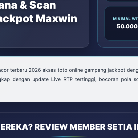
ana & Scan
ackpot Maxwin
MINIMAL W
50.000
gacor terbaru 2026 akses toto online gampang jackpot deng
gkap dengan update Live RTP tertinggi, bocoran pola sc
EREKA? REVIEW MEMBER SETIA