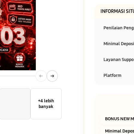
INFORMASI SIT
Penilaian Pen
Minimal Deposi
Layanan Suppo
Sebelumnya
Berikutnya
Platform
+4 lebih
banyak
BONUS NEW M
Minimal Depos