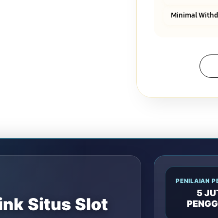
Minimal Withd
PENILAIAN 
5 JU
nk Situs Slot
PENG