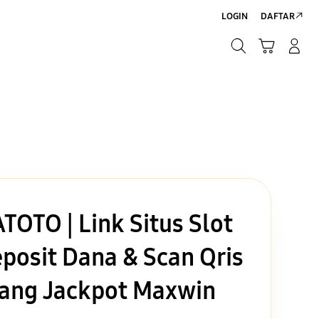
LOGIN
DAFTAR
Cari
Troli
Login/Sign-Up
Cari
OTO | Link Situs Slot
posit Dana & Scan Qris
ng Jackpot Maxwin