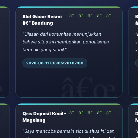
…
â˜…â˜…â˜…â˜…â˜…
Slot Gacor Resmi
B
â€“ Bandung
â
"Ulasan dari komunitas menunjukkan
"
bahwa situs ini memberikan pengalaman
s
bermain yang stabil."
y
2026-06-11T03:05:26+07:00
…
â˜…â˜…â˜…â˜…â˜…
Qris Deposit Kecil -
D
Magelang
M
"Saya mencoba bermain slot di situs ini dan
"