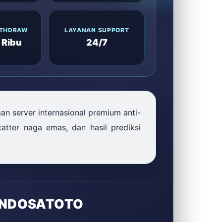
ITHDRAW
LAYANAN SUPPORT
 Ribu
24/7
an server internasional premium anti-
atter naga emas, dan hasil prediksi
 INDOSATOTO