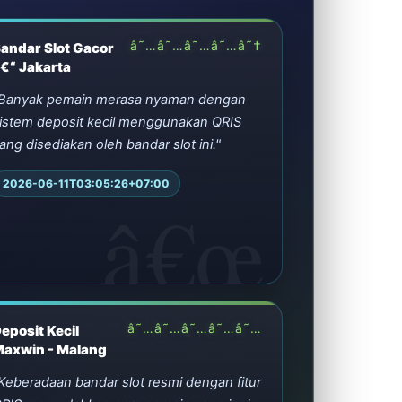
â˜…â˜…â˜…â˜…â˜†
andar Slot Gacor
€“ Jakarta
Banyak pemain merasa nyaman dengan
istem deposit kecil menggunakan QRIS
ang disediakan oleh bandar slot ini."
2026-06-11T03:05:26+07:00
â˜…â˜…â˜…â˜…â˜…
eposit Kecil
axwin - Malang
Keberadaan bandar slot resmi dengan fitur