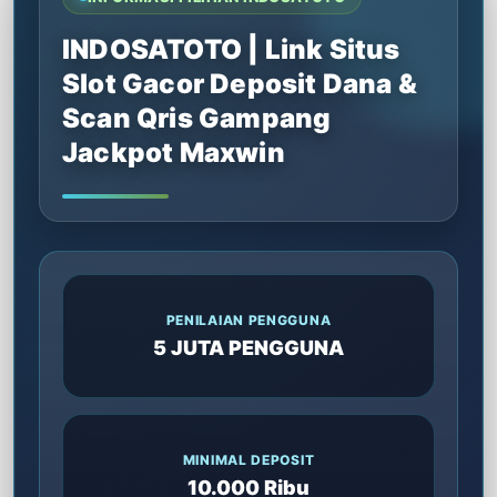
INDOSATOTO | Link Situs
Slot Gacor Deposit Dana &
Scan Qris Gampang
Jackpot Maxwin
PENILAIAN PENGGUNA
5 JUTA PENGGUNA
MINIMAL DEPOSIT
10.000 Ribu