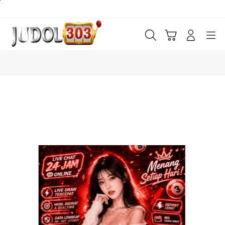
Skip
to
content
Cari
Troli
Login
Navigation
Buka Info Lebih Lanjut