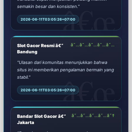
semakin besar dan konsisten."
2026-06-11T03:05:26+07:00
â˜…â˜…â˜…â˜…â˜…
Slot Gacor Resmi â€“
Bandung
"Ulasan dari komunitas menunjukkan bahwa
situs ini memberikan pengalaman bermain yang
stabil."
2026-06-11T03:05:26+07:00
â˜…â˜…â˜…â˜…â˜†
Bandar Slot Gacor â€“
Jakarta