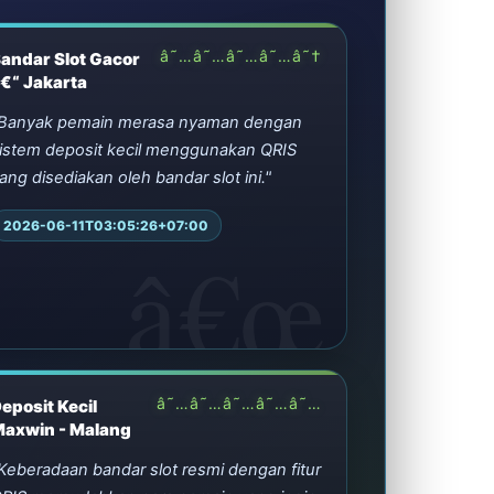
â˜…â˜…â˜…â˜…â˜†
andar Slot Gacor
€“ Jakarta
Banyak pemain merasa nyaman dengan
istem deposit kecil menggunakan QRIS
ang disediakan oleh bandar slot ini."
2026-06-11T03:05:26+07:00
â˜…â˜…â˜…â˜…â˜…
eposit Kecil
axwin - Malang
Keberadaan bandar slot resmi dengan fitur