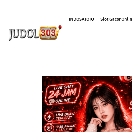
Skip
to
content
INDOSATOTO
Slot Gacor Onli
Buka Info Lebih Lanjut