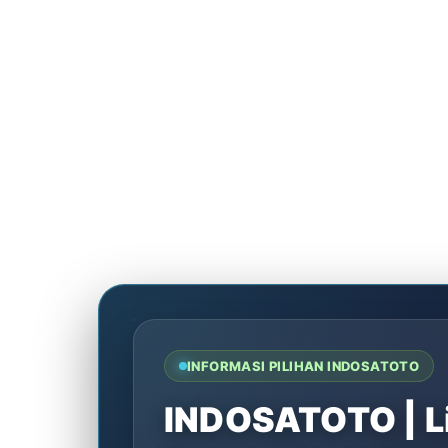
Layer Popup Close
INFORMASI PILIHAN INDOSATOTO
INDOSATOTO | Li