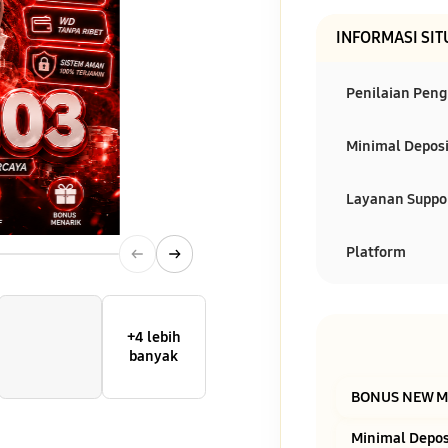
INFORMASI SIT
Penilaian Pen
Minimal Deposi
Layanan Suppo
Sebelumnya
Berikutnya
Platform
+4 lebih
banyak
BONUS NEW M
Minimal Depos