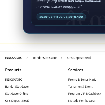
berlangsung cepat dan tanpa hambatan
menurut ulasan pengguna."
2026-06-11T03:05:26+07:00
INDOSATOTO
>
Bandar Slot Gacor
>
Qris Deposit Kecil
Footer Navigation
Products
Services
INDOSATOTO
Promo & Bonus Harian
Bandar Slot Gacor
Turnamen & Event
Slot Gacor Online
Program VIP & Cashback
Qris Deposit Kecil
Metode Pembayaran