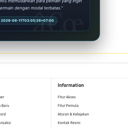
RIS memudahkan para pemain yang ingin
ermain dengan modal terbatas."
2026-06-11T03:05:26+07:00
Information
ber
Fitur Akses
n Baru
Fitur Pemula
ord
Aturan & Kebijakan
ansaksi
Kontak Resmi