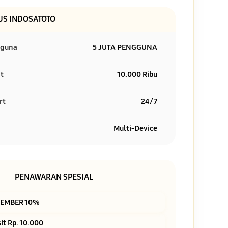
US INDOSATOTO
gguna
5 JUTA PENGGUNA
t
10.000 Ribu
rt
24/7
Multi-Device
PENAWARAN SPESIAL
EMBER 10%
it Rp. 10.000